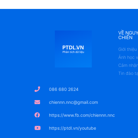
VỀ NGU
CHIẾN
Giới thiệ
Ảnh học v
Cảm nhận
Tin đào t
086 680 2624
chiennn.nnc@gmail.com
https://www.fb.com/chiennn.nnc
https://ptdl.vn/youtube