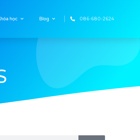
086-680-2624
hóa học
Blog
S