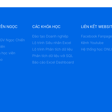
YỄN NGỌC
CÁC KHÓA HỌC
LIÊN KẾT WEBSI
Đào tạo Doanh nghiệp
Facebook Fanpage
u GV Ngọc Chiến
Lộ trình Siêu nhân Excel
Kênh Youtube
iên
Lộ trình Phân tích dữ liệu
Hệ thống học ONL
 học viên
Phân tích dữ liệu với SQL
ạo
Báo cáo Excel Dashboard