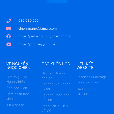
086 680 2624
chiennn.nnc@gmail.com
https://www.fb.com/chiennn.nnc
https://ptdl.vn/youtube
VỀ NGUYỄN
CÁC KHÓA HỌC
LIÊN KẾT
NGỌC CHIẾN
WEBSITE
Đào tạo Doanh
Giới thiệu GV
Facebook Fanpage
nghiệp
Ngọc Chiến
Kênh Youtube
Lộ trình Siêu nhân
Ảnh học viên
Excel
Hệ thống học
Cảm nhận học
ONLINE
Lộ trình Phân tích
viên
dữ liệu
Tin đào tạo
Phân tích dữ liệu
với SQL