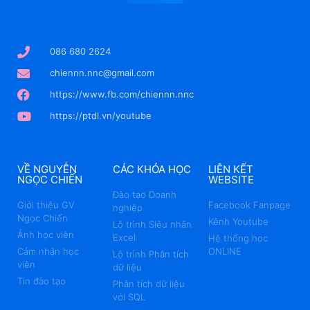
086 680 2624
chiennn.nnc@gmail.com
https://www.fb.com/chiennn.nnc
https://ptdl.vn/youtube
VỀ NGUYỄN
CÁC KHÓA HỌC
LIÊN KẾT
NGỌC CHIẾN
WEBSITE
Đào tạo Doanh
Giới thiệu GV
Facebook Fanpage
nghiệp
Ngọc Chiến
Kênh Youtube
Lộ trình Siêu nhân
Ảnh học viên
Excel
Hệ thống học
Cảm nhận học
ONLINE
Lộ trình Phân tích
viên
dữ liệu
Tin đào tạo
Phân tích dữ liệu
với SQL