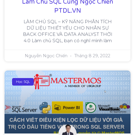
Làm Chủ SQL Cùng Ngọc Chiến
PTDL.VN
LÀM CHỦ SQL – KỸ NĂNG PHÂN TÍCH
DỮ LIỆU THIẾT YẾU CHO NHÂN SỰ
BACK OFFICE VÀ DATA ANALYST THỜI
4.0 Làm chủ SQL, bạn có nghĩ mình làm
Nguyễn Ngọc Chiến
Tháng 8 29, 2022
Học SQL