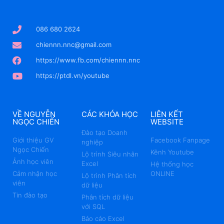
086 680 2624
chiennn.nnc@gmail.com
https://www.fb.com/chiennn.nnc
https://ptdl.vn/youtube
VỀ NGUYỄN
CÁC KHÓA HỌC
LIÊN KẾT
NGỌC CHIẾN
WEBSITE
Đào tạo Doanh
Giới thiệu GV
Facebook Fanpage
nghiệp
Ngọc Chiến
Kênh Youtube
Lộ trình Siêu nhân
Ảnh học viên
Excel
Hệ thống học
Cảm nhận học
ONLINE
Lộ trình Phân tích
viên
dữ liệu
Tin đào tạo
Phân tích dữ liệu
với SQL
Báo cáo Excel