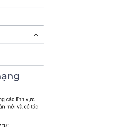
mạng
ng các lĩnh vực
àn mới và có tác
ứ tư: