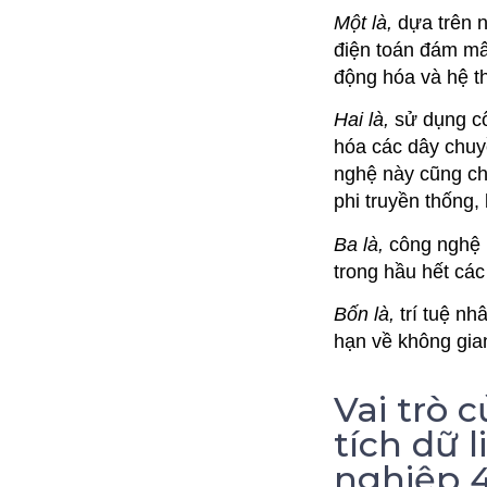
Một là,
dựa trên n
điện toán đám mây
động hóa và hệ t
Hai là,
sử dụng cô
hóa các dây chuyề
nghệ này cũng c
phi truyền thống,
Ba là,
công nghệ n
trong hầu hết các
Bốn là,
trí tuệ nh
hạn về không gian
Vai trò 
tích dữ 
nghiệp 