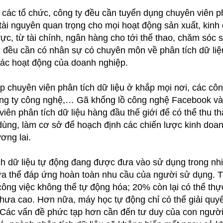
 các tổ chức, công ty đều cần tuyển dụng chuyên viên ph
 tài nguyên quan trọng cho mọi hoạt động sản xuất, kin
 vực, từ tài chính, ngân hàng cho tới thể thao, chăm sóc
g đều cần có nhân sự có chuyên môn về phân tích dữ liệ
ác hoạt động của doanh nghiệp.
p chuyên viên phân tích dữ liệu ở khắp mọi nơi, các côn
ông ty công nghệ,… Gã khổng lồ công nghệ Facebook v
iên phân tích dữ liệu hàng đầu thế giới để có thể thu th
 dùng, làm cơ sở để hoạch định các chiến lược kinh doa
ương lai.
ch dữ liệu tự động đang được đưa vào sử dụng trong nhi
ưa thể đáp ứng hoàn toàn nhu cầu của người sử dụng. 
ông việc không thể tự động hóa; 20% còn lại có thể th
hưa cao. Hơn nữa, máy học tự động chỉ có thể giải qu
 Các vấn đề phức tạp hơn cần đến tư duy của con người 