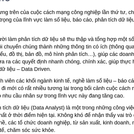
ưng trên của cuộc cách mạng công nghiệp lần thứ tư, ch
trọng của lĩnh vực làm số liệu, báo cáo, phân tích dữ liệ
ời làm phân tích dữ liệu sẽ thu thập và tổng hợp một s
 rồi chuyển chúng thành những thông tin có ích (thông qu
u, đồ thị, bản đồ, mô hình phân tích…), giúp các doanh
 ra các quyết định nhanh chóng, chính xác, giúp thực h
ữ liệu – Data Driven.
h viên các khối ngành kinh tế, nghề làm số liệu – báo cá
 đi mới có rất nhiều tương lai trong bối cảnh cuộc cách
o nhu cầu nhân sự trong lĩnh vực này đang tăng cao.
tích dữ liệu (Data Analyst) là một trong những công vi
ất ở thời điểm hiện tại. Không khó để nhận thấy vai trò
ề, các tổ chức doanh nghiệp, từ sản xuất, kinh doanh, 
 tế, chăm sóc sức khỏe.