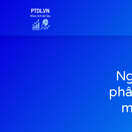
Ng
phâ
m