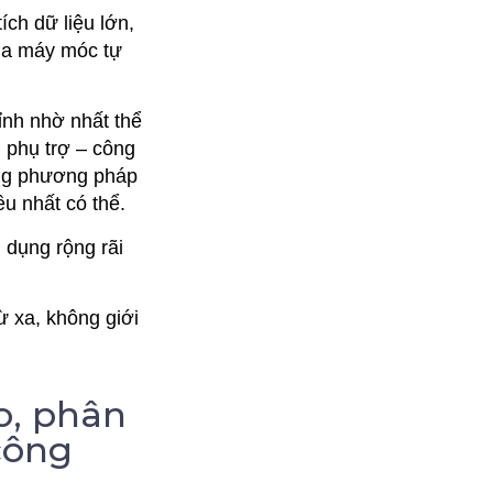
ch dữ liệu lớn,
của máy móc tự
nh nhờ nhất thể
ị phụ trợ – công
ững phương pháp
ều nhất có thể.
 dụng rộng rãi
ừ xa, không giới
áo, phân
công