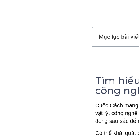
Mục lục bài viế
Tìm hiể
công ng
Cuộc Cách mạng c
vật lý, công nghệ
động sâu sắc đến đ
Có thể khái quát