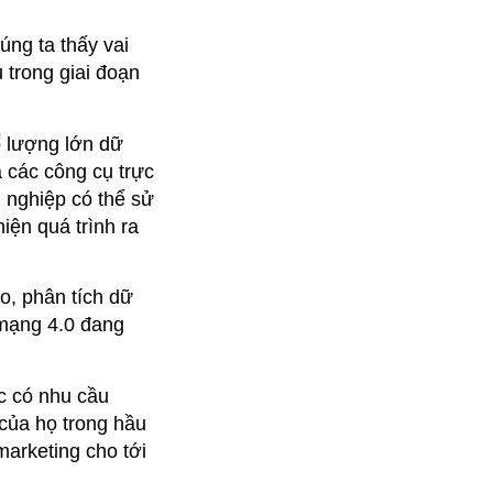
úng ta thấy vai
u trong giai đoạn
ố lượng lớn dữ
a các công cụ trực
 nghiệp có thể sử
iện quá trình ra
o, phân tích dữ
 mạng 4.0 đang
ệc có nhu cầu
 của họ trong hầu
marketing cho tới