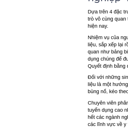
Dựa trên 4 đặc tr
trò vô cùng quan 
hiện nay.
Nhiệm vụ của ngư
liệu, sắp xếp lại
quan như bảng biể
dụng chúng để đưa
Quyết định bằng d
Đối với những sin
liệu là một hướng
bùng nổ, kéo the
Chuyên viên phân 
tuyển dụng cao nh
hết các ngành ngh
các lĩnh vực về y