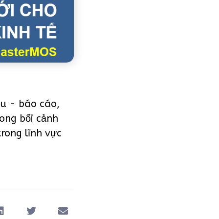
ệu - báo cáo,
rong bối cảnh
rong lĩnh vực