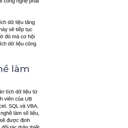
hi công nghệ phát
ch dữ liệu tăng
này sẽ tiếp tục
hờ đó mà cơ hội
ích dữ liệu cũng
ghề làm
n tích dữ liệu từ
h viên của UB
xcel, SQL và VBA,
 nghề làm số liệu,
 sẽ được định
đối tác thân thiết