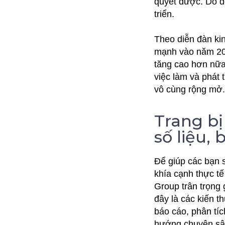
quyết được. Do đ
triển.
Theo diễn đàn kin
mạnh vào năm 2020
tăng cao hơn nữa
việc làm và phát 
vô cùng rộng mở.
Trang bị
số liệu, 
Để giúp các bạn s
khía cạnh thực t
Group trân trọng
đây là các kiến t
báo cáo, phân tíc
hướng chuyên sâu 