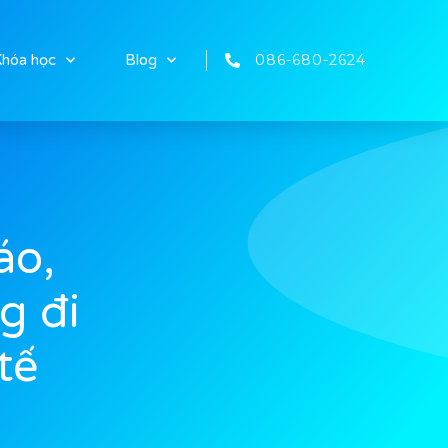
086-680-2624
hóa học
Blog
áo,
g đi
tế