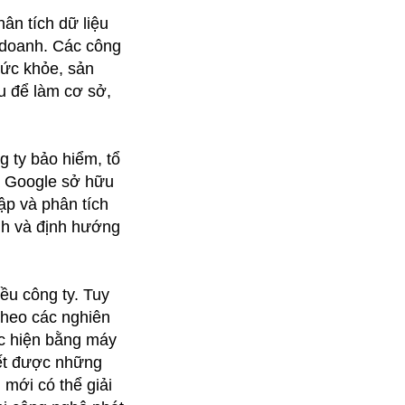
ân tích dữ liệu
h doanh. Các công
 sức khỏe, sản
u để làm cơ sở,
g ty bảo hiểm, tổ
à Google sở hữu
ập và phân tích
nh và định hướng
ều công ty. Tuy
Theo các nghiên
ực hiện bằng máy
yết được những
mới có thể giải