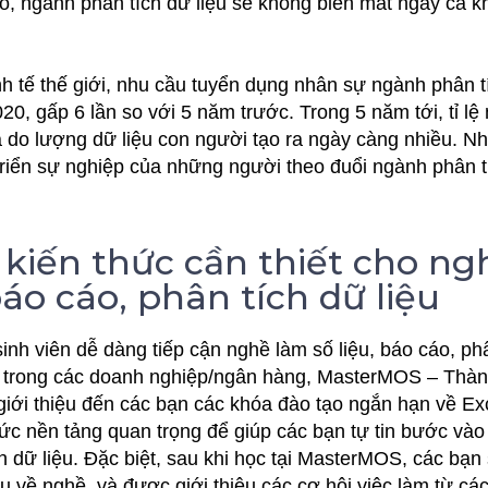
ó, ngành phân tích dữ liệu sẽ không biến mất ngay cả k
h tế thế giới, nhu cầu tuyển dụng nhân sự ngành phân tí
, gấp 6 lần so với 5 năm trước. Trong 5 năm tới, tỉ lệ 
 do lượng dữ liệu con người tạo ra ngày càng nhiều. N
triển sự nghiệp của những người theo đuổi ngành phân t
 kiến thức cần thiết cho n
báo cáo, phân tích dữ liệu
inh viên dễ dàng tiếp cận nghề làm số liệu, báo cáo, phâ
ế trong các doanh nghiệp/ngân hàng, MasterMOS – Thàn
 giới thiệu đến các bạn các khóa đào tạo ngắn hạn về E
hức nền tảng quan trọng để giúp các bạn tự tin bước vào
h dữ liệu. Đặc biệt, sau khi học tại MasterMOS, các bạn
về nghề, và được giới thiệu các cơ hội việc làm từ các 