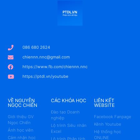
086 680 2624
chiennn.nnc@gmail.com
https://www.fb.com/chiennn.nnc
https://ptdl.vn/youtube
VỀ NGUYỄN
CÁC KHÓA HỌC
LIÊN KẾT
NGỌC CHIẾN
WEBSITE
Đào tạo Doanh
Giới thiệu GV
Facebook Fanpage
nghiệp
Ngọc Chiến
Kênh Youtube
Lộ trình Siêu nhân
Ảnh học viên
Excel
Hệ thống học
Cảm nhận học
ONLINE
Lộ trình Phân tích