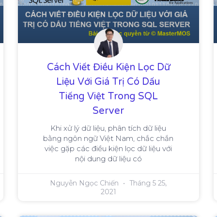
Cách Viết Điều Kiện Lọc Dữ
Liệu Với Giá Trị Có Dấu
Tiếng Việt Trong SQL
Server
Khi xử lý dữ liệu, phân tích dữ liệu
bằng ngôn ngữ Việt Nam, chắc chắn
việc gặp các điều kiện lọc dữ liệu với
nội dung dữ liệu có
Nguyễn Ngọc Chiến
Tháng 5 25,
2021