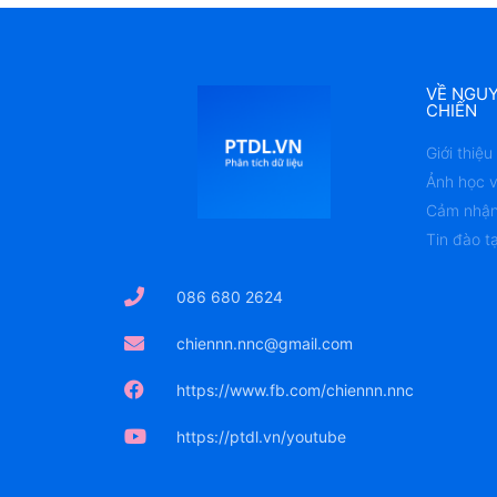
VỀ NGU
CHIẾN
Giới thiệ
Ảnh học v
Cảm nhận
Tin đào t
086 680 2624
chiennn.nnc@gmail.com
https://www.fb.com/chiennn.nnc
https://ptdl.vn/youtube