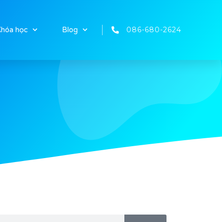
086-680-2624
hóa học
Blog