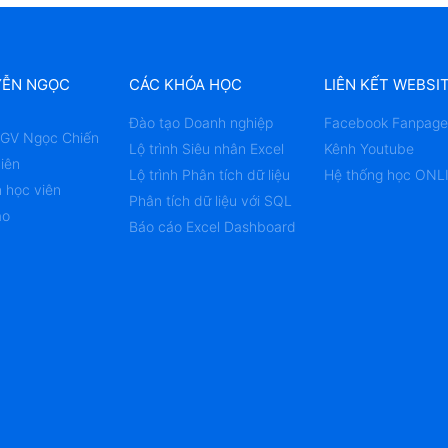
YỄN NGỌC
CÁC KHÓA HỌC
LIÊN KẾT WEBSI
Đào tạo Doanh nghiệp
Facebook Fanpage
u GV Ngọc Chiến
Lộ trình Siêu nhân Excel
Kênh Youtube
iên
Lộ trình Phân tích dữ liệu
Hệ thống học ONL
 học viên
Phân tích dữ liệu với SQL
ạo
Báo cáo Excel Dashboard